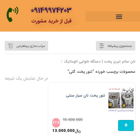
09149974203
قبل از خرید مشورت
تنور پخت گلی
جستجوی پیشرفته
مرتب‌سازی پیشفرض
نان سالم تبریز پخت | دستگاه نانوایی اتوماتیک
/
محصولات برچسب خورده “تنور پخت گلی”
در حال نمایش یک نتیجه
تنور پخت نان سیار سنتی
15.000.000
٪
13
+
﷼
13.000.000