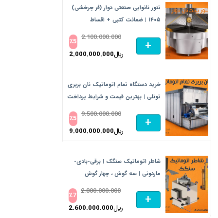
تنور نانوایی صنعتی دوار (فر چرخشی)
۱۴۰۵ | ضمانت کتبی + اقساط
2.100.000.000
٪
5
+
﷼
2.000.000.000
خرید دستگاه تمام اتوماتیک نان بربری
تونلی | بهترین قیمت و شرایط پرداخت
9.500.000.000
٪
5
+
﷼
9.000.000.000
شاطر اتوماتیک سنگک | برقی-بادی-
ماردونی | سه گوش ، چهار گوش
2.800.000.000
٪
7
+
﷼
2.600.000.000