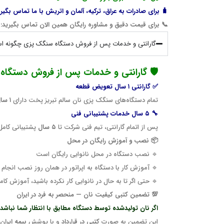
🧳 برای
صادرات به عراق،
ترکیه، آلمان و اتریش با
ما تماس بگیری
📞
برای قیمت دقیق و مشاوره رایگان همین الان تماس بگیرید: ۰۹۱۴۹۹۷۴۲۰۳
گارانتی و خدمات پس از فروش دستگاه سنگک پزی چگونه ا
🛡️ گارانتی و خدمات پس از فروش دستگا
✅ گارانتی ۱ سال تعویض قطعه
تمام دستگاه‌های سنگک پزی نان سالم تبریز پخت دارای
۱ سال گارانتی تعویض قطعه
🔧 ۵ سال خدمات پشتیبانی فنی
پس از اتمام گارانتی، تیم فنی شرکت تا
۵ سال
پشتیبانی کامل 
📦 نصب و آموزش رایگان در محل
🔹 نصب دستگاه در محل نانوایی رایگان است
🔹 آموزش کار با دستگاه به اپراتور در همان روز نصب انجام
🔹 حتی اگر تا به حال در نانوایی کار نکرده باشید، آموزش کا
💯 تضمین کتبی کیفیت نان — منحصر به فرد در ایران
اگر نان تولیدشده توسط دستگاه مطابق با انتظار شما نباش
این تضمین به صورت
کتبی در قرارداد
و با پوشش
بیمه ایران