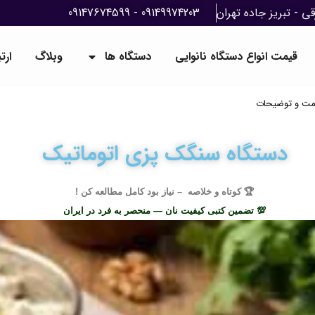
ی - تبریز جاده تهران
09149974203 - 09147674599
قیمت انواع دستگاه نانوایی
دستگاه ها
وبلاگ
ارت
یمت و توضیحات
دستگاه سنگک پزی اتوماتیک
🏆 کوتاه و خلاصه – نیاز بود کامل مطالعه کن !
💯 تضمین کتبی کیفیت نان — منحصر به فرد در ایران